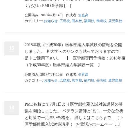
ください PMD医学部 […]
公開済み: 2018年7月14日
作成者:
佃直高
カテゴリー:
お知らせ
,
広島校
,
熊本校
,
福岡校
,
長崎校
,
鹿児島校
2018年度（平成30年）医学部編入学試験の情報を公開
15
しました。 各大学へのリンクも貼っておりますので、
是非ご活用下さい。 【 医学部専門予備校：2018年度
（平成30年度）医学部編入学試験一覧 】
公開済み: 2017年7月15日
作成者:
佃直高
カテゴリー:
お知らせ
,
広島校
,
熊本校
,
福岡校
,
長崎校
,
鹿児島校
PMD各校にて7月1日より医学部推薦入試対策講習の募
18
集を開始しました。 ベテラン講師と1対1、十分な分析
と対策で一足早い合格を。 詳しくはこちらまで。（⇒
医学部推薦入試対策講座 ） お電話かホームペー […]