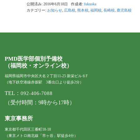
公開済み: 2016年6月18日
作成者:
fukuoka
カテゴリー:
お知らせ
,
広島校
,
熊本校
,
福岡校
,
長崎校
,
鹿児島校
PMD医学部個別予備校
（福岡校・オンライン校）
福岡県福岡市中央区大名２丁目11-25 新栄ビル６F
（地下鉄空港線赤坂駅 3番出口より徒歩2分）
TEL：
092-406-7088
（受付時間：9時から17時）
東京事務所
東京都千代田区三番町18-18
（東京メトロ南北線「市ヶ谷」駅徒歩4分）