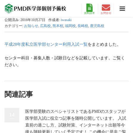
資料請求
お問合せ
公開済み: 2016年10月27日
作成者:
iwasaki
カテゴリー:
お知らせ
,
広島校
,
熊本校
,
福岡校
,
長崎校
,
鹿児島校
をまとめました。
平成28年度私立医学部センター利用入試一覧
センター科目・募集人数・試験日などを記載しています。ご覧く
ださい。
関連記事
医学部受験のスペシャリストであるPMDのスタッフが
14
医学部入試に役立つ記事を随時公開しています。 入試
直前の過ごし方、試験対策、インターネット出願等今
後も随時更新していく予定です！ この機会に是非ご覧