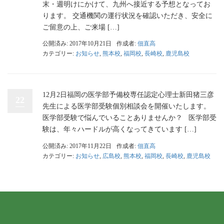
末・週明けにかけて、九州へ接近する予想となってお
ります。 交通機関の運行状況を確認いただき、安全に
ご留意の上、ご来場 […]
公開済み: 2017年10月21日
作成者:
佃直高
カテゴリー:
お知らせ
,
熊本校
,
福岡校
,
長崎校
,
鹿児島校
12月2日福岡の医学部予備校専任認定心理士新田猪三彦
22
先生による医学部受験個別相談会を開催いたします。
医学部受験で悩んでいることありませんか？ 医学部受
験は、年々ハードルが高くなってきています […]
公開済み: 2017年11月22日
作成者:
佃直高
カテゴリー:
お知らせ
,
広島校
,
熊本校
,
福岡校
,
長崎校
,
鹿児島校