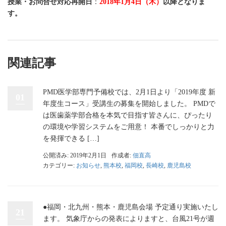
授業・お問合せ対応再開日
：
2018年1月4日（木）
以降となりま
す。
関連記事
PMD医学部専門予備校では、2月1日より「2019年度 新
01
年度生コース」受講生の募集を開始しました。 PMDで
は医歯薬学部合格を本気で目指す皆さんに、ぴったり
の環境や学習システムをご用意！ 本番でしっかりと力
を発揮できる […]
公開済み: 2019年2月1日
作成者:
佃直高
カテゴリー:
お知らせ
,
熊本校
,
福岡校
,
長崎校
,
鹿児島校
●福岡・北九州・熊本・鹿児島会場 予定通り実施いたし
21
ます。 気象庁からの発表によりますと、台風21号が週