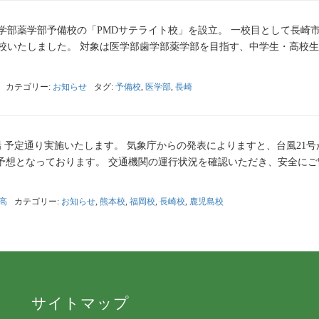
学部薬学部予備校の「PMDサテライト校」を設立。 一校目として長崎
開校いたしました。 対象は医学部歯学部薬学部を目指す、中学生・高校
カテゴリー:
お知らせ
タグ:
予備校
,
医学部
,
長崎
 予定通り実施いたします。 気象庁からの発表によりますと、台風21号
予想となっております。 交通機関の運行状況を確認いただき、安全にご
高
カテゴリー:
お知らせ
,
熊本校
,
福岡校
,
長崎校
,
鹿児島校
サイトマップ