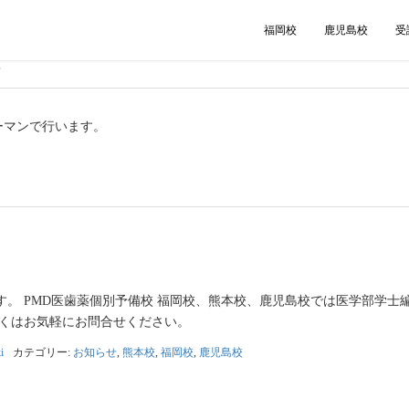
福岡校
鹿児島校
受
せ
ーマンで行います。
。 PMD医歯薬個別予備校 福岡校、熊本校、鹿児島校では医学部学士
しくはお気軽にお問合せください。
i
カテゴリー:
お知らせ
,
熊本校
,
福岡校
,
鹿児島校