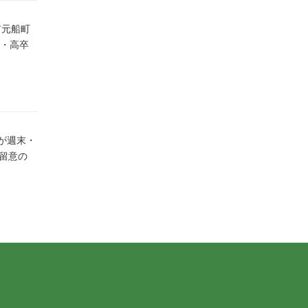
市元船町
生・高卒
が週末・
留意の