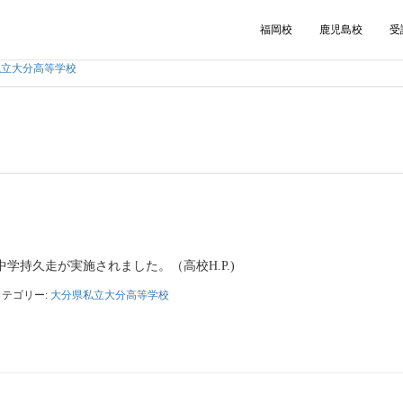
福岡校
鹿児島校
受
私立大分高等学校
中学持久走が実施されました。（高校H.P.)
カテゴリー:
大分県私立大分高等学校