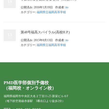
19
公開済み: 2016年1月19日
作成者:
ito
カテゴリー:
福岡県立福岡高等学校
第48号福高スパイラル(高校H.P.)
13
公開済み: 2015年8月13日
作成者:
ito
カテゴリー:
福岡県立福岡高等学校
PMD医学部個別予備校
（福岡校・オンライン校）
福岡県福岡市中央区大名２丁目11-25 新栄ビル６F
（地下鉄空港線赤坂駅 3番出口より徒歩2分）