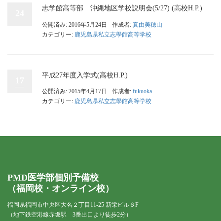
志学館高等部 沖縄地区学校説明会(5/27) (高校H.P.)
24
公開済み: 2016年5月24日
作成者:
真由美穂山
カテゴリー:
鹿児島県私立志學館高等学校
平成27年度入学式(高校H.P.)
17
公開済み: 2015年4月17日
作成者:
fukuoka
カテゴリー:
鹿児島県私立志學館高等学校
PMD医学部個別予備校
（福岡校・オンライン校）
福岡県福岡市中央区大名２丁目11-25 新栄ビル６F
（地下鉄空港線赤坂駅 3番出口より徒歩2分）