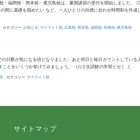
島校・福岡校・熊本校・鹿児島校は、夏期講習の受付を開始しました。 
みの間に基礎を固めたい など、一人ひとりの目標に合わせ時間割を作成
カテゴリー:
お知らせ
,
サテライト校
,
広島校
,
熊本校
,
福岡校
,
長崎校
,
鹿児島校
での日数が気になる頃となりました。あと何日と毎日カウントしている
ことをいくつか挙げてみましょう。 (1)２次試験の学習とセ […]
高
カテゴリー:
サテライト校
サイトマップ