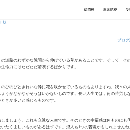
福岡校
鹿児島校
受
ト校
ブログ
トの道路のわずかな隙間から伸びている草があることです。そして，そ
の生命力にはただただ驚嘆するばかりです。
，のびのびときれいな幹に花を咲かせているものもありますね。我々の
しょうがなかなかそうはいかないものです。長い人生では，何の苦労も
いときが多いと感じるものです。
出しましょう。これも立派な人生です。そのときの幸福感は何ものにも
ないたくましいものがあるはずです。浪人も1つの苦境かもしれませんね