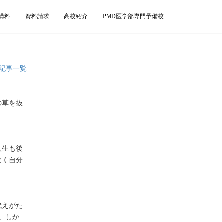
講料
資料請求
高校紹介
PMD医学部専門予備校
記事一覧
の草を抜
人生も後
なく自分
代えがた
。しか