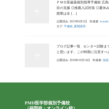
ＰＭＤ医歯薬個別指導予備校 広
目の克服 ◎推薦入試対策 ◎夏休
01
授業は全 […]
公開済み: 2015年6月1日
作成者:
iwasaki
タグ:
予備校
,
夏期講習
ブログ記事一覧 センター試験ま
と思います。この時期に注意すべき
14
公開済み: 2016年10月14日
作成者:
佃直
PMD医学部個別予備校
（福岡校・オンライン校）