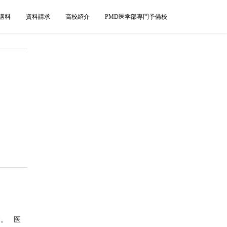
講料
資料請求
高校紹介
PMD医学部専門予備校
す。 医