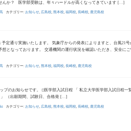
んか？ 医学部受験は、年々ハードルが高くなってきています […]
高
カテゴリー:
お知らせ
,
広島校
,
熊本校
,
福岡校
,
長崎校
,
鹿児島校
 予定通り実施いたします。 気象庁からの発表によりますと、台風21号
予想となっております。 交通機関の運行状況を確認いただき、安全にご
高
カテゴリー:
お知らせ
,
熊本校
,
福岡校
,
長崎校
,
鹿児島校
報アップのお知らせです。 □医学部入試日程 「 私立大学医学部入試日程一
」 （出願期間、試験日、合格発 […]
ki
カテゴリー:
お知らせ
,
広島校
,
熊本校
,
福岡校
,
長崎校
,
鹿児島校