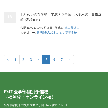
れいめい高等学校 平成２８年度 大学入試 合格速
18
報 (高校H.P.)
公開済み: 2016年3月18日
作成者:
真由美穂山
カテゴリー:
鹿児島県私立れいめい高等学校
<
1
2
3
4
5
6
7
>
PMD医学部個別予備校
（福岡校・オンライン校）
福岡県福岡市中央区大名２丁目11-25 新栄ビル６F