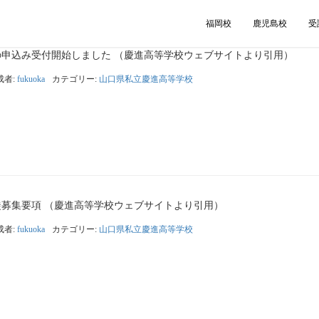
福岡校
鹿児島校
受
申込み受付開始しました （慶進高等学校ウェブサイトより引用）
成者:
fukuoka
カテゴリー:
山口県私立慶進高等学校
生徒募集要項 （慶進高等学校ウェブサイトより引用）
成者:
fukuoka
カテゴリー:
山口県私立慶進高等学校