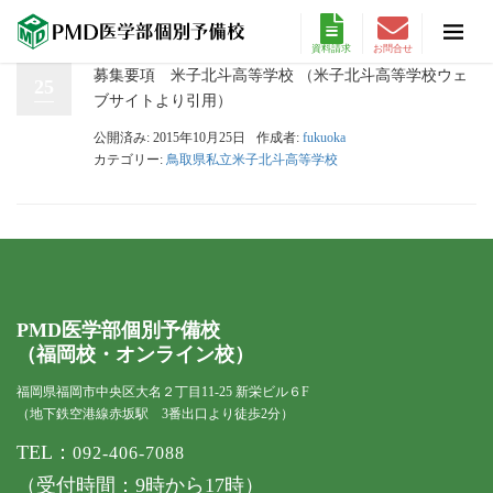
資料請求
お問合せ
募集要項 米子北斗高等学校 （米子北斗高等学校ウェ
25
ブサイトより引用）
公開済み: 2015年10月25日
作成者:
fukuoka
カテゴリー:
鳥取県私立米子北斗高等学校
PMD医学部個別予備校
（福岡校・オンライン校）
福岡県福岡市中央区大名２丁目11-25 新栄ビル６F
（地下鉄空港線赤坂駅 3番出口より徒歩2分）
TEL：
092-406-7088
（受付時間：9時から17時）