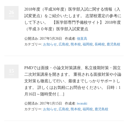
2018年度（平成30年度）医学部入試に関する情報（入
26
試変更点）をご紹介いたします。 志望校選定の参考に
して下さい。 【医学部専門予備校サイト】 2018年度
（平成３０年度）医学部入試変更点
公開済み: 2017年5月26日
作成者:
佃直高
カテゴリー:
お知らせ
,
広島校
,
熊本校
,
福岡校
,
長崎校
,
鹿児島校
PMDでは面接・小論文対策講座、私立後期対策・国立
15
二次対策講座を開きます。 重視される面接対策や小論
文対策も徹底して行い、最後までしっかりサポートし
ます。 詳しくはお気軽にお問合せください。 日時：1
月16日～随時受付 […]
公開済み: 2017年1月15日
作成者:
iwasaki
カテゴリー:
お知らせ
,
広島校
,
熊本校
,
福岡校
,
鹿児島校