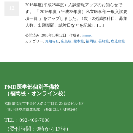
2016年度(平成28年度）入試情報アップのお知らせで
12
す。 「 2016年度（平成28年度）私立医学部一般入試要
項一覧 」をアップしました。 1次・2次試験科目、募集
人数、出願期間、試験日などを記載し […]
公開済み: 2016年10月12日
作成者:
iwasaki
カテゴリー:
お知らせ
,
広島校
,
熊本校
,
福岡校
,
長崎校
,
鹿児島校
PMD医学部個別予備校
（福岡校・オンライン校）
福岡県福岡市中央区大名２丁目11-25 新栄ビル６F
（地下鉄空港線赤坂駅 3番出口より徒歩2分）
TEL：
092-406-7088
（受付時間：9時から17時）