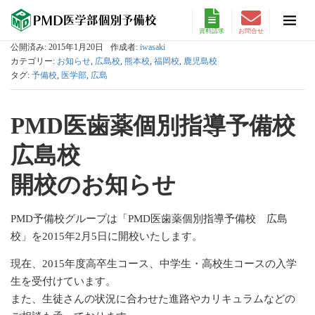
資料請求
お問合せ
公開済み: 2015年1月20日
作成者:
iwasaki
カテゴリー:
お知らせ
,
広島校
,
熊本校
,
福岡校
,
鹿児島校
タグ:
予備校
,
医学部
,
広島
PMD医歯薬個別指導予備校
広島校
開校のお知らせ
PMD予備校グループは
「PMD医歯薬個別指導予備校 広島
校」を2015年2月5日に開校いたします。
現在、2015年度高卒生コース、中学生・高校生コースの入学
生を受付けています。
また、生徒さんの状況に合わせた進路やカリキュラムなどの