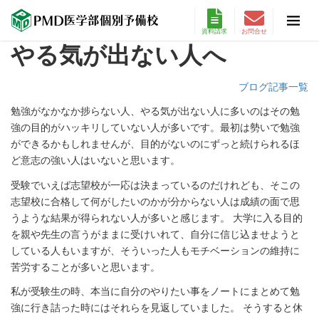
資料請求
お問合せ
やる気が出ない人へ
ブログ記事一覧
勉強がなかなか捗らない人、やる気が出ない人に多いのはその勉
強の目的がハッキリしていない人が多いです。最初は勢いで勉強
ができるかもしれませんが、目的がないのにずっと続けられるほ
ど意志の強い人はいないと思います。
受験でいえば志望校が一応は決まっているのだけれども、そこの
志望校に合格して何がしたいのかが分からない人は成績の面で思
うような結果が得られない人が多いと感じます。 大学に入る目的
を親や先生の言うがままに受けいれて、自分に信じ込ませようと
している人もいますが、そういった人もモチベーションの維持に
苦労することが多いと思います。
私が受験生の時、本当に自分のやりたい事をノートにまとめて勉
強に行き詰った時にはそれらを見返していました。 そうすると休