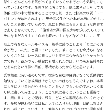
憩中にどんどんやる気が出てきてやってやるぞという気持ちにな
っていくわけです。生理学的に考えても、紙に書きだしそして具
体的に頭の中で想像することでやる気、または快楽の物質「ドー
パミン」が放出されます。 男子高校生だった私が本当に心からし
たいことを書いていたので、親にも先生にも言えるような内容で
はありませんでした。 「偏差値の高い国立大学に入ったらモテモ
テになるだろう！」「白衣を着たい！」などなどです。。。笑
陸上で有名なカールルイスも、相手に勝つことより「とにかくお
金が欲しいんだ」と語っていました。彼にとってお金持ちになる
ということは、レースに勝つよりも本当に心からなりたかったも
のであり、彼がつらい練習にも耐えれたのは、いつもお金持ちに
なるんだという強い目的、動機があったからだと思います。
受験勉強は長い道のりです。曖昧な目標や目的がなくて受動的に
勉強をしていては成績は上がらないのはもちろんですよね。本当
に大学に入り自分がやりたいことをなんでもいいので思いつく限
り紙に書いてみましょう。ここで紙に書くということも重要で
す。紙に書くことで記録に残り、どんどん蓄積されていくわけで
す。受験が終わる頃には私が大学に入りたい理由、目的は数えき
れない程になっていました。勉強をしなければいけない理由が山