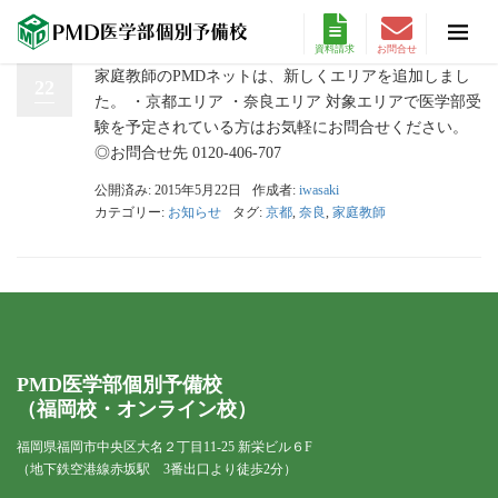
資料請求
お問合せ
家庭教師のPMDネットは、新しくエリアを追加しまし
22
た。 ・京都エリア ・奈良エリア 対象エリアで医学部受
験を予定されている方はお気軽にお問合せください。
◎お問合せ先 0120-406-707
公開済み: 2015年5月22日
作成者:
iwasaki
カテゴリー:
お知らせ
タグ:
京都
,
奈良
,
家庭教師
PMD医学部個別予備校
（福岡校・オンライン校）
福岡県福岡市中央区大名２丁目11-25 新栄ビル６F
（地下鉄空港線赤坂駅 3番出口より徒歩2分）