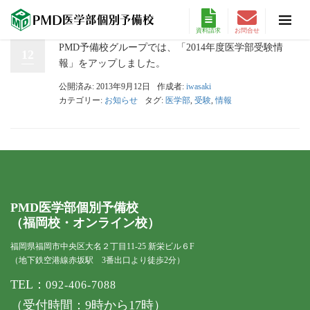
資料請求
お問合せ
PMD予備校グループでは、「2014年度医学部受験情
12
報」をアップしました。
公開済み: 2013年9月12日
作成者:
iwasaki
カテゴリー:
お知らせ
タグ:
医学部
,
受験
,
情報
PMD医学部個別予備校
（福岡校・オンライン校）
福岡県福岡市中央区大名２丁目11-25 新栄ビル６F
（地下鉄空港線赤坂駅 3番出口より徒歩2分）
TEL：
092-406-7088
（受付時間：9時から17時）