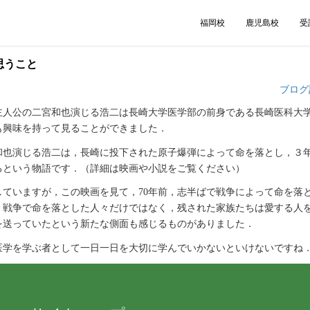
福岡校
鹿児島校
受
思うこと
ブログ
主人公の二宮和也演じる浩二は長崎大学医学部の前身である長崎医科大
も興味を持って見ることができました．
和也演じる浩二は，長崎に投下された原子爆弾によって命を落とし，３
るという物語です．（詳細は映画や小説をご覧ください）
ていますが，この映画を見て，70年前，志半ばで戦争によって命を落
，戦争で命を落とした人々だけではなく，残された家族たちは愛する人
を送っていたという新たな側面も感じるものがありました．
医学を学ぶ者として一日一日を大切に学んでいかないといけないですね