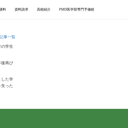
講料
資料請求
高校紹介
PMD医学部専門予備校
記事一覧
学の学生
年後再び
とした学
を失った
．