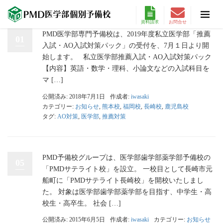
資料請求
お問合せ
PMD医学部専門予備校は、2019年度私立医学部「推薦
01
入試・AO入試対策パック」の受付を、7月１日より開
始します。 私立医学部推薦入試・AO入試対策パック
【内容】英語・数学・理科、小論文などの入試科目を
マ […]
公開済み: 2018年7月1日
作成者:
iwasaki
カテゴリー:
お知らせ
,
熊本校
,
福岡校
,
長崎校
,
鹿児島校
タグ:
AO対策
,
医学部
,
推薦対策
PMD予備校グループは、医学部歯学部薬学部予備校の
05
「PMDサテライト校」を設立。 一校目として長崎市元
船町に「PMDサテライト長崎校」を開校いたしまし
た。 対象は医学部歯学部薬学部を目指す、中学生・高
校生・高卒生。 社会 […]
公開済み: 2015年6月5日
作成者:
iwasaki
カテゴリー:
お知らせ