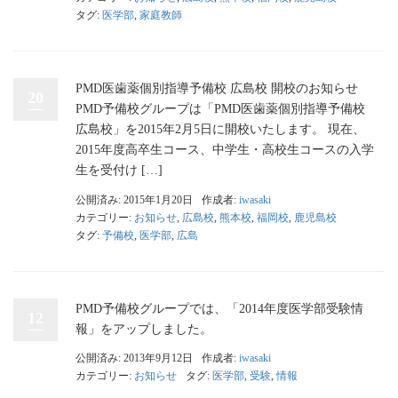
タグ:
医学部
,
家庭教師
PMD医歯薬個別指導予備校 広島校 開校のお知らせ
20
PMD予備校グループは「PMD医歯薬個別指導予備校
広島校」を2015年2月5日に開校いたします。 現在、
2015年度高卒生コース、中学生・高校生コースの入学
生を受付け […]
公開済み: 2015年1月20日
作成者:
iwasaki
カテゴリー:
お知らせ
,
広島校
,
熊本校
,
福岡校
,
鹿児島校
タグ:
予備校
,
医学部
,
広島
PMD予備校グループでは、「2014年度医学部受験情
12
報」をアップしました。
公開済み: 2013年9月12日
作成者:
iwasaki
カテゴリー:
お知らせ
タグ:
医学部
,
受験
,
情報