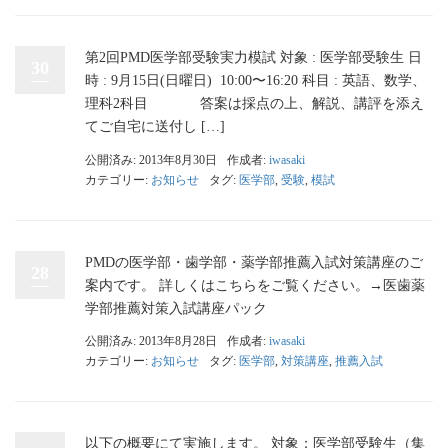
第2回PMD医学部受験実力模試 対象 : 医学部受験生 日
30
時 : 9月15日(日曜日) 10:00〜16:20 科目 : 英語、数学、
理科2科目 答案は採点の上、解説、講評を添え
てご自宅に送付し […]
公開済み: 2013年8月30日
作成者:
iwasaki
カテゴリー:
お知らせ
タグ:
医学部
,
受験
,
模試
PMDの医学部・歯学部・薬学部推薦入試対策講座のご
28
案内です。 詳しくはこちらをご覧ください。→医歯薬
学部推薦対策入試講座パック
公開済み: 2013年8月28日
作成者:
iwasaki
カテゴリー:
お知らせ
タグ:
医学部
,
対策講座
,
推薦入試
以下の概要にて実施します。 対象：医学部受験生（集