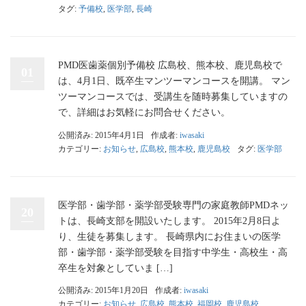
タグ:
予備校
,
医学部
,
長崎
PMD医歯薬個別予備校 広島校、熊本校、鹿児島校で
01
は、4月1日、既卒生マンツーマンコースを開講。 マン
ツーマンコースでは、受講生を随時募集していますの
で、詳細はお気軽にお問合せください。
公開済み: 2015年4月1日
作成者:
iwasaki
カテゴリー:
お知らせ
,
広島校
,
熊本校
,
鹿児島校
タグ:
医学部
医学部・歯学部・薬学部受験専門の家庭教師PMDネッ
20
トは、長崎支部を開設いたします。 2015年2月8日よ
り、生徒を募集します。 長崎県内にお住まいの医学
部・歯学部・薬学部受験を目指す中学生・高校生・高
卒生を対象としていま […]
公開済み: 2015年1月20日
作成者:
iwasaki
カテゴリー:
お知らせ
,
広島校
,
熊本校
,
福岡校
,
鹿児島校